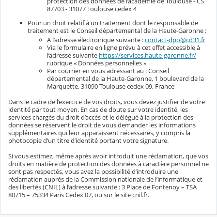
protection des données de l’académie de Toulouse - CS
87703 - 31077 Toulouse cedex 4
Pour un droit relatif à un traitement dont le responsable de
traitement est le Conseil départemental de la Haute-Garonne :
A l’adresse électronique suivante :
contact-dpo@cd31.fr
Via le formulaire en ligne prévu à cet effet accessible à
l’adresse suivante
https://services.haute-garonne.fr/
rubrique « Données personnelles »
Par courrier en vous adressant au : Conseil
départemental de la Haute-Garonne, 1 boulevard de la
Marquette, 31090 Toulouse cedex 09, France
Dans le cadre de l’exercice de vos droits, vous devez justifier de votre
identité par tout moyen. En cas de doute sur votre identité, les
services chargés du droit d’accès et le délégué à la protection des
données se réservent le droit de vous demander les informations
supplémentaires qui leur apparaissent nécessaires, y compris la
photocopie d’un titre d’identité portant votre signature.
Si vous estimez, même après avoir introduit une réclamation, que vos
droits en matière de protection des données à caractère personnel ne
sont pas respectés, vous avez la possibilité d’introduire une
réclamation auprès de la Commission nationale de l’informatique et
des libertés (CNIL) à l’adresse suivante : 3 Place de Fontenoy – TSA
80715 – 75334 Paris Cedex 07, ou sur le site cnil.fr.