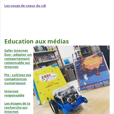
Les coups de coeur du cdi
Education aux médias
Safer Internet
Day : adopter un
comportement
raisonnable sur
Internet
Pix : cultivez vos
compétences
numériques!
Internet
responsable
Les étapes de la
recherche sur
internet