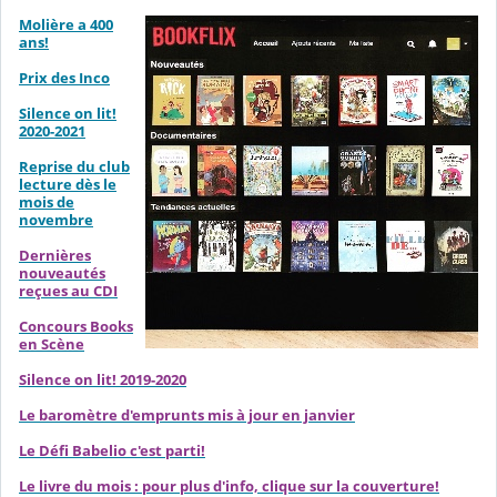
Molière a 400
ans!
Prix des Inco
Silence on lit!
2020-2021
Reprise du club
lecture dès le
mois de
novembre
Dernières
nouveautés
reçues au CDI
Concours Books
en Scène
Silence on lit! 2019-2020
Le baromètre d'emprunts mis à jour en janvier
Le Défi Babelio c'est parti!
Le livre du mois : pour plus d'info, clique sur la couverture!