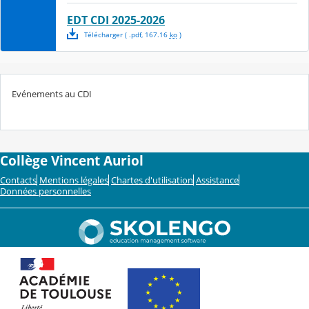
EDT CDI 2025-2026
Télécharger
( .
pdf
,
167.16
ko
)
Evénements au CDI
Collège Vincent Auriol
Contacts
Mentions légales
Chartes d'utilisation
Assistance
Données personnelles