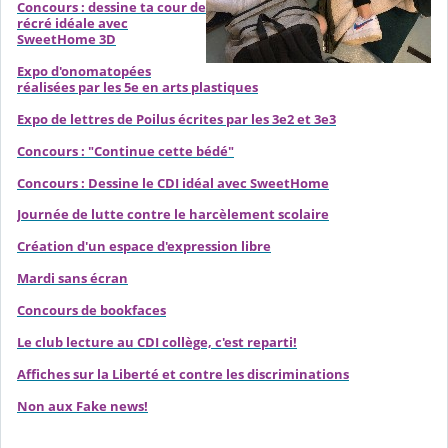
Concours : dessine ta cour de
récré idéale avec
SweetHome 3D
Expo d'onomatopées
réalisées par les 5e en arts plastiques
Expo de lettres de Poilus écrites par les 3e2 et 3e3
Concours : "Continue cette bédé"
Concours : Dessine le CDI idéal avec SweetHome
Journée de lutte contre le harcèlement scolaire
Création d'un espace d'expression libre
Mardi sans écran
Concours de bookfaces
Le club lecture au CDI collège, c'est reparti!
Affiches sur la Liberté et contre les discriminations
Non aux Fake news!