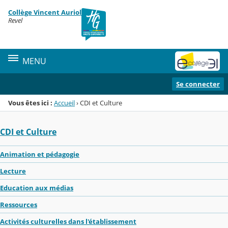
Panneau de gestion des cookies
Collège Vincent Auriol
Menu de la rubrique
Contenu
Revel
MENU
Se connecter
Vous êtes ici :
Accueil
›
CDI et Culture
CDI et Culture
Animation et pédagogie
Lecture
Education aux médias
Ressources
Activités culturelles dans l'établissement