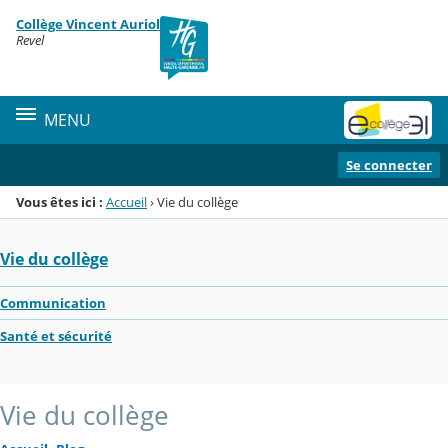
Panneau de gestion des cookies
Collège Vincent Auriol
Menu de la rubrique
Contenu
Revel
MENU
Se connecter
Vous êtes ici :
Accueil
›
Vie du collège
Vie du collège
Communication
Santé et sécurité
Vie du collège