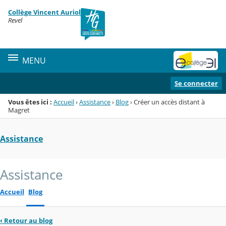
Panneau de gestion des cookies
Collège Vincent Auriol
Menu de la rubrique
Contenu
Revel
MENU
Se connecter
Vous êtes ici :
Accueil
›
Assistance
›
Blog
›
Créer un accès distant à
Magret
Assistance
Assistance
Accueil
Blog
‹
Retour au blog