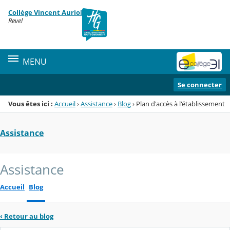
Panneau de gestion des cookies
Collège Vincent Auriol
Menu de la rubrique
Contenu
Revel
MENU
Se connecter
Vous êtes ici :
Accueil
›
Assistance
›
Blog
›
Plan d'accès à l'établissement
Assistance
Assistance
Accueil
Blog
‹
Retour au blog